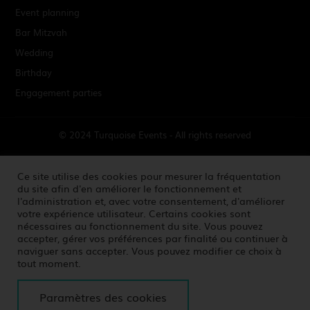
Event planning
Bar Mitzvah
Wedding
Birthday
Engagement parties
© 2024 Turquoise Events - All rights reserved
Terms & Conditions
Ce site utilise des cookies pour mesurer la fréquentation
du site afin d'en améliorer le fonctionnement et
l'administration et, avec votre consentement, d'améliorer
Credits
votre expérience utilisateur. Certains cookies sont
nécessaires au fonctionnement du site. Vous pouvez
Contact
accepter, gérer vos préférences par finalité ou continuer à
naviguer sans accepter. Vous pouvez modifier ce choix à
tout moment.
Gestion des cookies
Paramètres des cookies