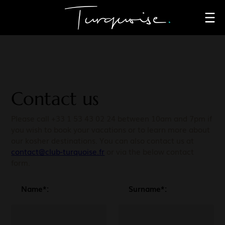
Contact us
Please call +33 1 53 43 02 24 between 10am and 7pm if
you wish to book your vacations or to learn more about
our kosher destinations. You can also contact us at
contact@club-turquoise.fr
or via the below contact
form.
Name*:
Surname*: