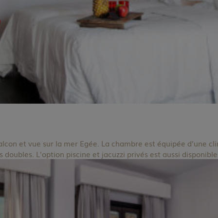
con et vue sur la mer Egée. La chambre est équipée d'une clim
ts doubles. L'option piscine et jacuzzi privés est aussi disponible