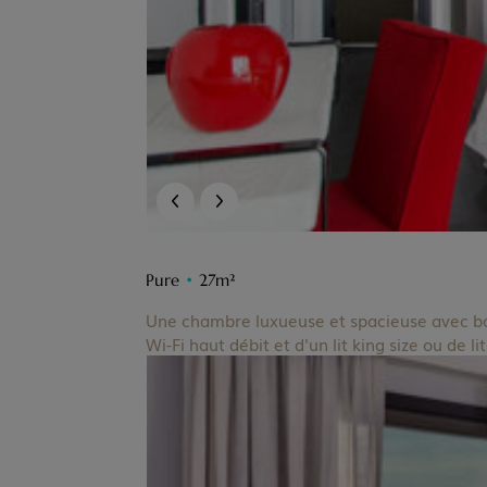
Pure
•
27m²
Une chambre luxueuse et spacieuse avec bal
Wi-Fi haut débit et d'un lit king size ou de li