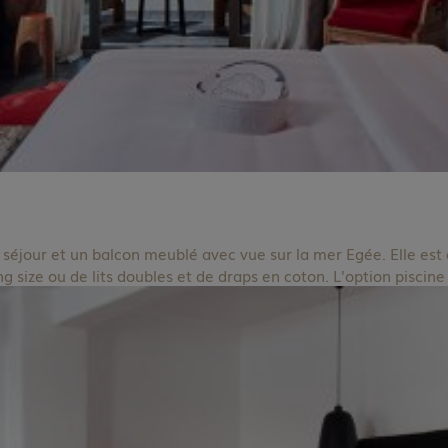
éjour et un balcon meublé avec vue sur la mer Egée. Elle est é
ng size ou de lits doubles et de draps en coton. L'option piscine 