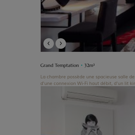
Grand Temptation
•
32m²
La chambre possède une spacieuse salle de s
d'une connexion Wi-Fi haut débit, d'un lit ki