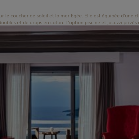
 le coucher de soleil et la mer Egée. Elle est équipée d'une cl
s doubles et de draps en coton. L'option piscine et jacuzzi privés 