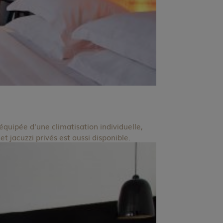
quipée d'une climatisation individuelle,
et jacuzzi privés est aussi disponible.