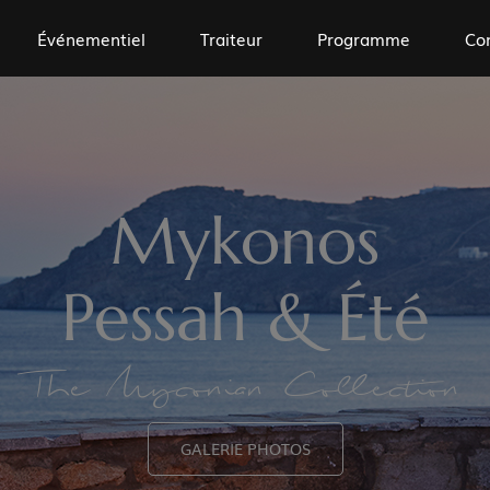
Événementiel
Traiteur
Programme
Co
Mykonos
Pessah & Été
The Myconian Collection
GALERIE PHOTOS