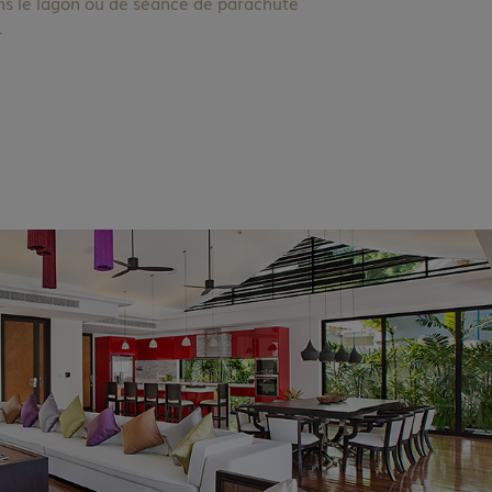
s le lagon ou de séance de parachute
…