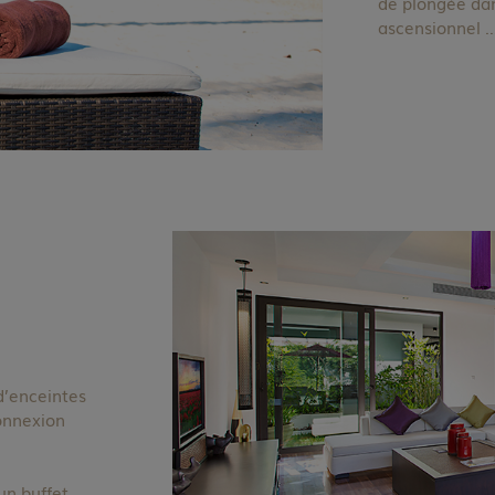
de plongée dan
ascensionnel 
d’enceintes
connexion
un buffet.