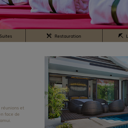
Suites
Restauration
L
s réunions et
en face de
Samui.