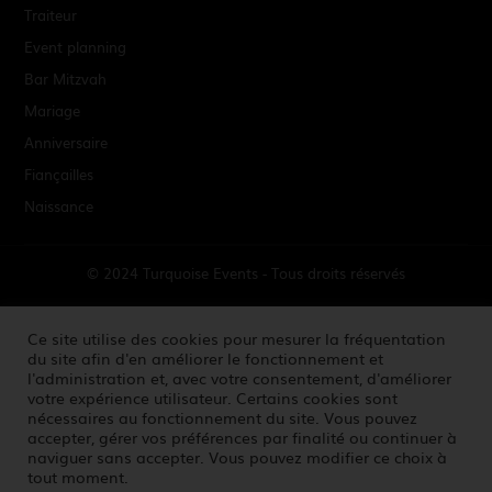
Traiteur
Event planning
Bar Mitzvah
Mariage
Anniversaire
Fiançailles
Naissance
© 2024 Turquoise Events - Tous droits réservés
Mentions Légales
Ce site utilise des cookies pour mesurer la fréquentation
du site afin d'en améliorer le fonctionnement et
l'administration et, avec votre consentement, d'améliorer
Crédits
votre expérience utilisateur. Certains cookies sont
nécessaires au fonctionnement du site. Vous pouvez
Contact
accepter, gérer vos préférences par finalité ou continuer à
naviguer sans accepter. Vous pouvez modifier ce choix à
tout moment.
Gestion des cookies