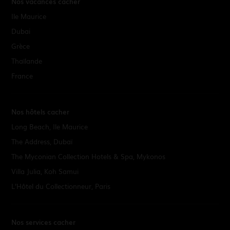
Nos vacances cacher
Ile Maurice
Dubai
Grèce
Thaïlande
France
Nos hôtels cacher
Long Beach, Ile Maurice
The Address, Dubaï
The Myconian Collection Hotels & Spa, Mykonos
Villa Julia, Koh Samui
L’Hôtel du Collectionneur, Paris
Nos services cacher