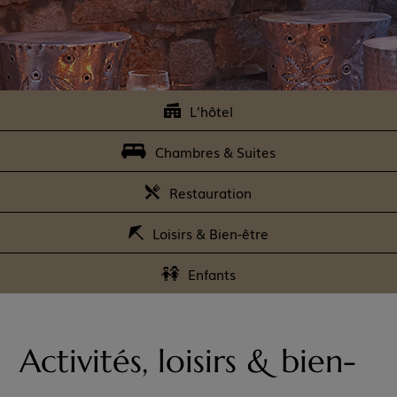
L’hôtel
Chambres & Suites
Restauration
Loisirs & Bien-être
Enfants
Activités, loisirs & bien-