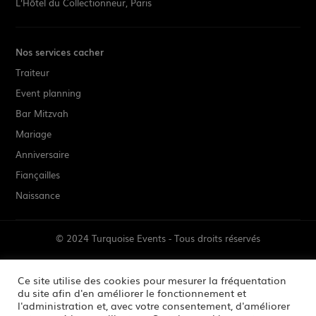
L’Hôtel du Collectionneur, Paris
Nos services cacher
Traiteur
Event planning
Bar Mitzvah
Mariage
Anniversaire
Fiançailles
Naissance
© 2024 Turquoise Events - Tous droits réservés
Mentions Légales
Ce site utilise des cookies pour mesurer la fréquentation
du site afin d'en améliorer le fonctionnement et
l'administration et, avec votre consentement, d'améliorer
Crédits