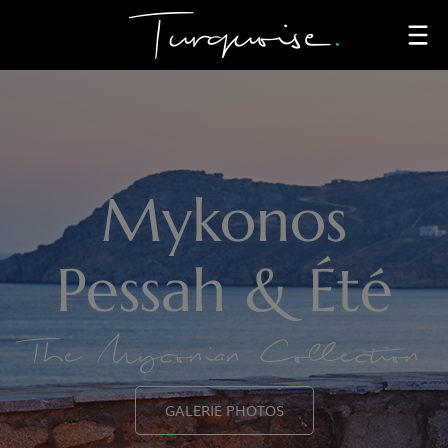
Mykonos
Pessah & Été
The Myconian Collection
GALERIE PHOTOS